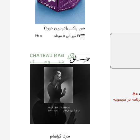
هور باکس(دومین دوره)
22 تیر الی 5 مرداد
19:00
ک
۵۰
نامه در مجموعه
مارتا گراهام