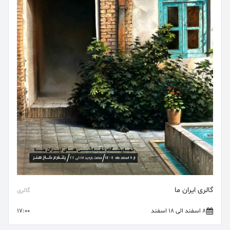
گالری ایران ما
گالری
8 اسفند الی 18 اسفند
17:00