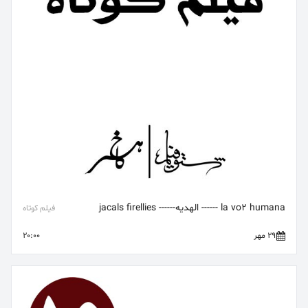
la vo2 humana ------ الهدیه------ jacals firellies
فیلم کوتاه
29 مهر
20:00