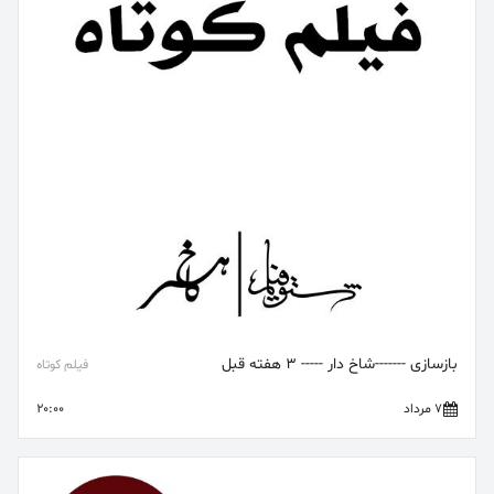
بازسازی -------شاخ دار ----- 3 هفته قبل
فیلم کوتاه
7 مرداد
20:00