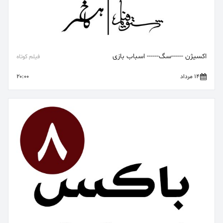
اکسیژن ------سگ------ اسباب بازی
فیلم کوتاه
14 مرداد
20:00