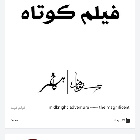
midknight adventure ------ the magnificent
فیلم کوتاه
21 مرداد
20:00