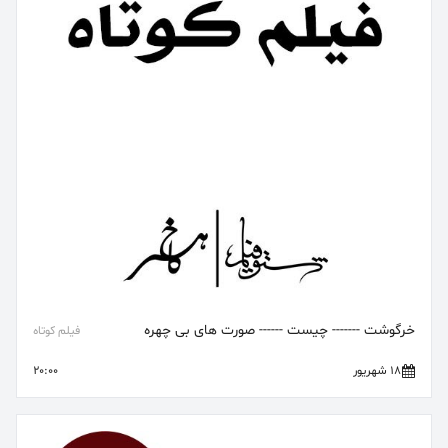
خرگوشت ------- چیست ------ صورت های بی چهره
فیلم کوتاه
18 شهریور
20:00