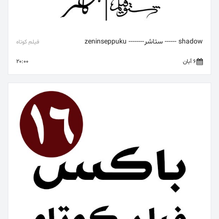
shadow ------ ستاشر-------- zeninseppuku
فیلم کوتاه
6 آبان
20:00