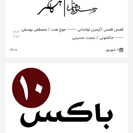
قفس قفس /آرمین لواسانی -------- موج هت / مصطفی یوسفی
فیلم
کوتاه
------- خاکخونی / حجت حسینی
11 شهریور
17:00