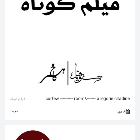
curfew ---------- room8------- allegorie citadine
فیلم کوتاه
8 مهر
20:00