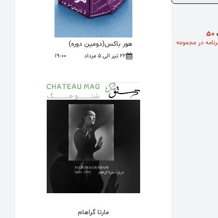
ک
۵۰
نامه در مجموعه
هور باکس(دومین دوره)
22 تیر الی 5 مرداد
19:00
مارتا گراهام