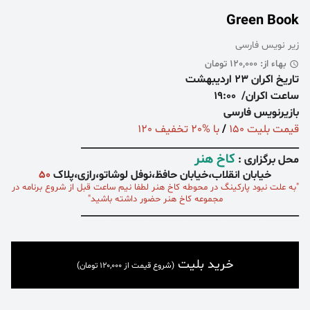
Green Book
زیر نویس فارسی
بهاء از: 120,000 تومان
تاریخ اکران 23
اردیبهشت
ساعت اکران/
19:00
بازیرنویس فارسی
قیمت بلیت 150
/
با %20 تخفیف 120
_____________________________________________
کاخ هنر
محل برگزاری :
خیابان انقلاب،خیابان حافظ،نوفل لوشاتو،رازی،پلاک
۵۰
"به علت نبود پارکینگ در محوطه کاخ هنر
لطفا نیم ساعت
قبل از شروع برنامه در
مجموعه کاخ هنر حضور داشته باشید"
_____________________________________________
خرید بلیت
(شروع قیمت از 120,000 تومان)