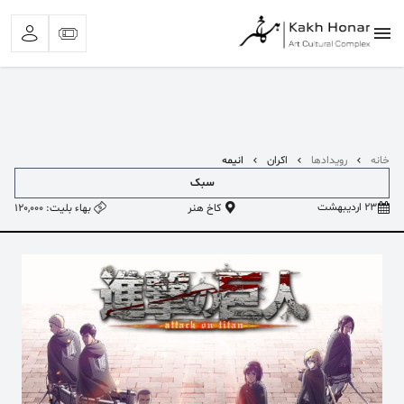
خانه
رویدادها
اکران
انیمه
سبک
بیشترین جستجوی‌های اخیر:
23 اردیبهشت
کاخ هنر
بهاء بلیت: 120,000
#کلاغ خونی
#تئاتر اجتماعی
#تئاتر شهر