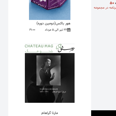
ک
۵۰
نامه در مجموعه
هور باکس(دومین دوره)
22 تیر الی 5 مرداد
19:00
مارتا گراهام