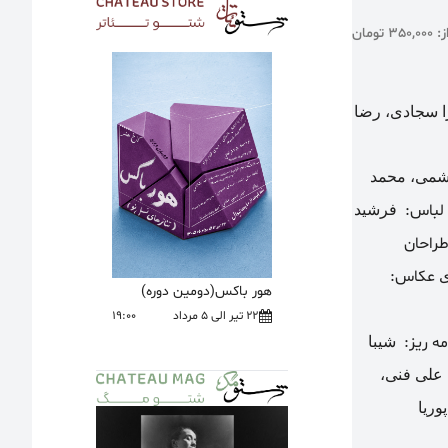
3 تومان
 ‌سجادی، رضا
اشمی، محمد
لباس:
فرشید
راحان
عکاس:
ی
هور باکس(دومین دوره)
22 تیر الی 5 مرداد
19:00
مه ریز:
شیبا
لی ‌فنی،
ریا