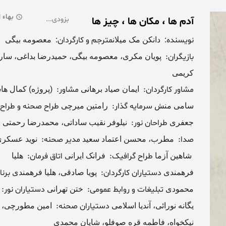
بهاء از: 50,000
آدم ها ، مکان ها ، چیز ها
بزودی...
نویسنده
مترجم و کارگردان
: دانکن مک میلان
: معصومه ‌بیگی
بازیگران:
پویان مکری، معصومه ‌بیگی، حمیدرضا ‌بداغی، سارا
‌کریمی
مشاور کارگردان:
مشاور:
ایمان ‌صیاد ‌برهانی
(پروژه) کمال ‌ه
سرمایه گذار:
طراح صحنه و طراح 
‌سامی ‌منش
رامتین میرچی
طراحان نور:
ط
‌جعفری
نیلوفر ‌نقیب ‌ساداتی، محمدرضا ‌رحمتی
صدا:
مدیر صحنه:
مطرب، محسن اعتماد سعید
نوید ‌عسکر
طراح گرافیک:
اتاق فرمان:
شاهین ‌آزما
فرانک ایرانی
هلیا
دستیاران کارگردان:
برنا
‌فرهمندی
پویا ‌صادقی، هلیا ‌فرهمندی
تبلیغات و روابط عمومی:
دستیاران نور:
محمودی
ختن ‌تهرانی
ع
دستیاران صحنه:
یگانه ‌نورائی، آندیا ‌اسلامی
امین مطورچی، پو
نیکخواه، فاطمه ‌قره ‌صوفلو، شایان محمدی