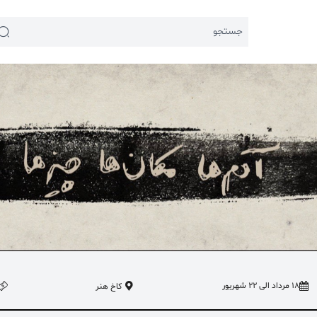
جستجو
 اخیر:
 اجتماعی
#تئاتر شهر
18 مرداد الی 22 شهریور
کاخ هنر