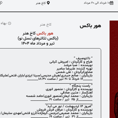
10 خرداد الی 20 مرداد
کاخ هنر
بهاء از: 0,000
هور باکس
کاخ هنر
هور باکس
کاخ هنر
(باکس تئاترهای نسل نو)
تیر و مرداد ماه 1404
“ نا/توصیف ”
طراح و کارگردان : امیرعلی کیانی
نویسنده : صبا مرشد
تهیه کننده: علیرضا سامیر
مشاورکرگردان : علی شمس
بازیگران : صالح حیدری/هرش مدرسی/سینا ایزدی/باران فتحی/ملیکاو
______۱۶ خرداد تا ۲۰ تیر / ساعت ۱۸:۳۰_______
______________________________
نویسنده و کارگردان : منصور انوری
آهنگساز : متین صادقی
بازیگران : محمد ایمان/منصور انوری/حامد شمسه
_________از ۲۵ تیر / ساعت ۱۹ ___________
______________________________
نویسنده و کارگردان : عرفان فرش فروش
بازیگران : محمد صمیمی/نرجس گرمازاده/آرزو فتحی/مهدی سلیمان/ نی
_________از ۳۱ تیر / ساعت ۱۹ ___________