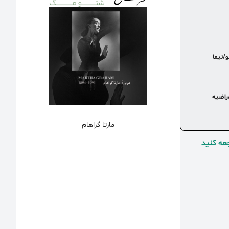
/نیما
راضیه
مارتا گراهام
عه کنید⁩