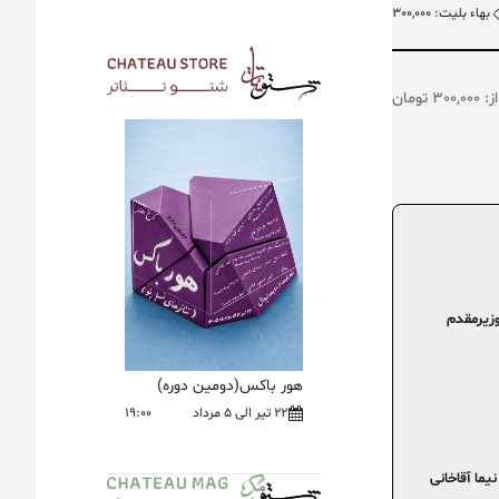
بهاء بلیت: 300,000
30 تومان
زیرمقدم
هور باکس(دومین دوره)
22 تیر الی 5 مرداد
19:00
ما آقاخانی