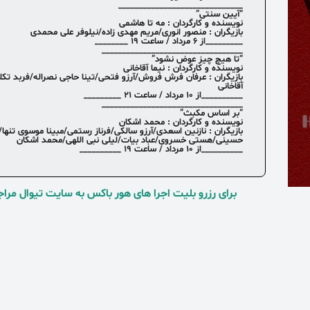
______________________________
“آیین سنتی”
نویسنده و کارگردان : مه تا هاشمی
بازیگران : منصور انوری/مریم مهدی زاده/نیلوفر علی محمدی
_________از ۶ مرداد / ساعت ۱۹ ________
__________________________________
“تا هیچ چیز عوض نشود”
نویسنده و کارگردان : نیما آقاخانی
بازیگران : عرفان فرش فروش/آرزو فتحی/تینا حاجی نصراله/فربد تکلو
آقاخانی
__________از ۱۰ مرداد / ساعت ۲۱ _________
__________________________________
“بر اساس مکبث”
نویسنده و کارگردان : محمد اشکان
بازیگران : نازنین اسعدی/آرزو سالکی/فرناز رستمی/مبینا موسوی تنها/
حسینی/هستی خسروی/عباد بیات/لیلی نبی اللهی/محمد اشکان
__________از ۱۰ مرداد / ساعت ۱۹ __________
برای رزرو بلیت اجرا های هور باکس به سایت تیوال مراج