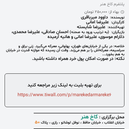
پلتفرم کاخ هنر
بهاء از: 250,000 تومان
داوود میرباقری
نویسنده
:
علیرضا ‌امانی
کارگردان
:
علیرضا شایسته
تهیه‌کننده:
احسان ‌صادقی، علیرضا ‌محمدی،
بازیگران:
(به ترتیب ورود به صحنه)
دلارام ‌موسوی، علیرضا ‌امانی و هانیه ‌آرمیده
خلاصه:
در یکی از خیابان‌های طهران، پهلوانی، معرکه می‌گیرد. زنی براق و
سراسیمه، معرکه‌اش را بر هم می‌زند. وقت آن رسیده که موازنه قدرت در خیابان
به هم بخورد...
نکته: در صورت امکان پول خرد همراه داشته باشید.
برای تهیه بلیت به لینک زیر مراجعه کنید
https://www.tiwall.com/p/marekedarmareke6
____________
____
_____________________________
کاخ هنر
محل برگزاری :
۵۰
خیابان انقلاب ، خیابان حافظ ،
نوفل لوشاتو ، رازی ، پلاک
_____________________________________________