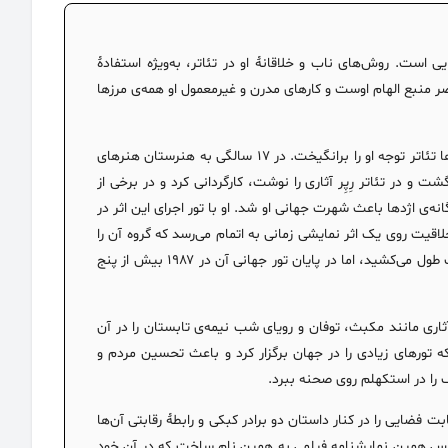
 است. روش‌های ناب و خلاقانهٔ او در تئاتر، به‌ویژه استفادهٔ
عاصر منبع الهام اوست و کارهای مدرن و غیرمعمول او همه‌ی مرزها
لوپاژ در سال۱۹۵۷ در کبک کانادا متولد شد. در ابتدا به مطالعهٔ جغرافیا پرداخت و بعدها تئاتر توجه او را برانگیخت. در ۱۷ سالگی به هنرستان هنرهای
اریس درس خواند، به کبک برگشت و در تئاتر رِپِر آثاری را نوشت، کارگردانی کرد و در برخی از
دا اجرا شد. سال بعد سه‌گانه‌ی اژدها باعث شهرت جهانی او شد. او با تور اجرای این اثر در
اقیت روی یک اثر نمایشی زمانی به اتمام می‌رسد که گروه آن را
برای همیشه کنار بگذارد. نخستین اجرای سه‌گانه‌ی اژدها در سال۱۹۸۴ حدود یک ساعت طول می‌کشید، اما در پایان تور جهانی آن در ۱۹۸۷ بیش از پنج
د و در آن‌جا آثاری مانند مکبث، توفان و رویای شب نیمه‌ی تابستان را در آن
 را تأسیس کرد که تور‌های زیادی را در جهان برگزار کرد و باعث تحسین مردم و
رقابت فضایی را در کنار داستان دو برادر کبکی و رابطهٔ رقابتی آن‌ها
رشان گذاشت. این نمایش جایزه‌های زیادی برد. او در سال ۲۰۰۳ بر اساس همین نمایشنامه فیلمی به همین نام ساخت که در آن خود