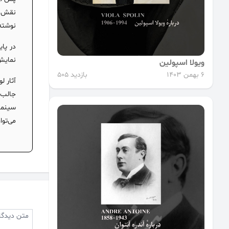
نقش د
نوشته
نمایش 
ویولا اسپولین
6 بهمن 1403
بازدید 505
آثار ل
جالب ا
سینما
می‌توا
متن دیدگا