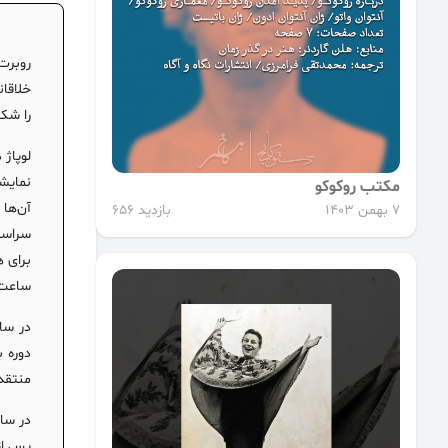
روبرت 
خلاقان
را شک
مکتب روکوکو
7 بهمن 1403
بازدید 656
سراسر 
ساعت 
منتقدین شد. در سال ۱۹۹۴ او 