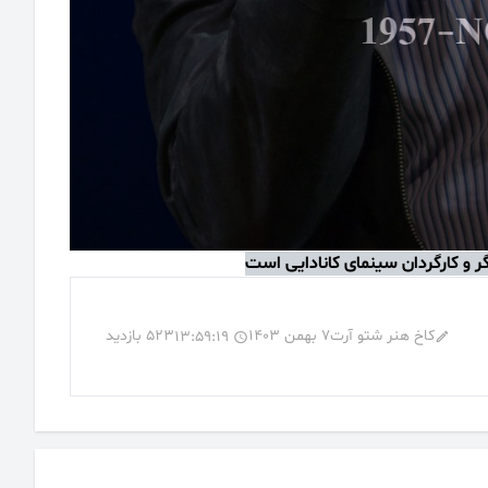
ر و کارگردان سینمای کانادایی است
کاخ هنر شتو آرت
7 بهمن 1403
523 بازدید
13:59:19