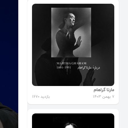
مارتا گراهام
7 بهمن 1403
بازدید 1670