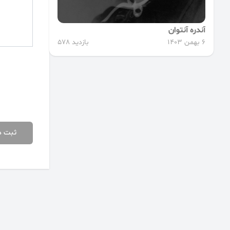
آندره آنتوان
6 بهمن 1403
بازدید 578
ثبت د