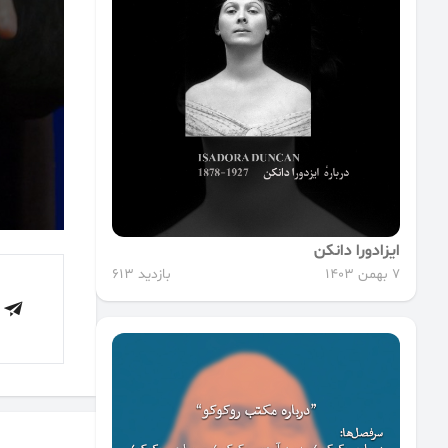
ایزادورا دانکن
7 بهمن 1403
بازدید 613