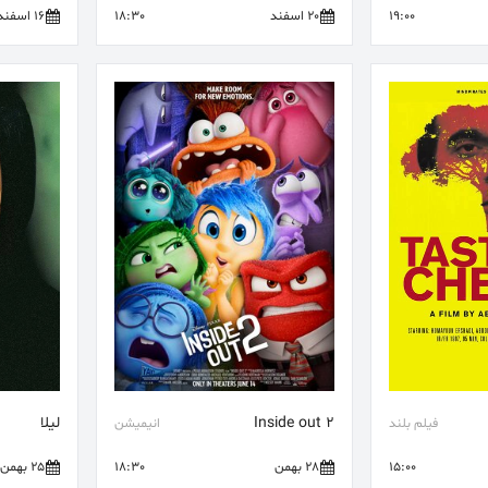
19:00
20 اسفند
18:30
16 اسفند
Inside out 2
لیلا
فیلم بلند
انیمیشن
15:00
28 بهمن
18:30
25 بهمن