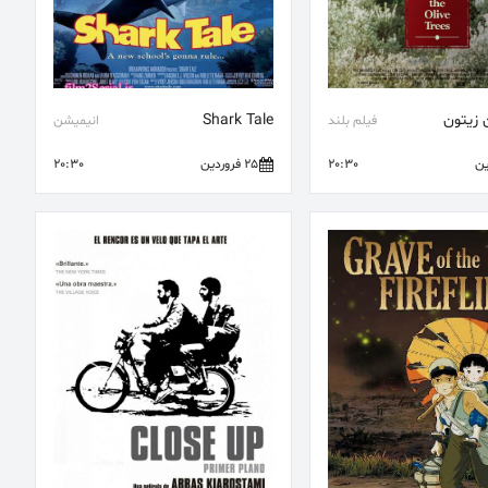
 زیتون
Shark Tale
فیلم بلند
انیمیشن
20:30
25 فروردین
20:30