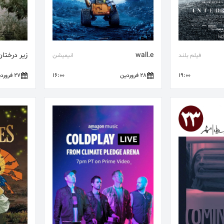
wall.e
زیر درختان
فیلم بلند
انیمیشن
19:00
28 فروردین
16:00
27 فروردین