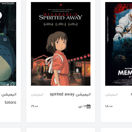
انیمیشن spirited away
ا
انیمیشن
انیمیشن
totoro
18:00
12 دی
19:00