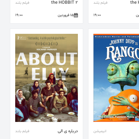
the HOBBIT 2
the 
فیلم بلند
فیلم بلند
19:00
15 فروردین
19:00
درباره ی الی
انیمیشن
فیلم بلند