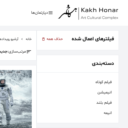
دپارتمان‌ها
فیلتر‌های اعمال شده
حذف همه
خانه
آرشیو رویداده
مرتب‌سازی:
جدید‌
بیشترین جستجوی‌های
دسته‌بندی
#کلاغ خونی
#تئاتر
فیلم کوتاه
انیمیشن
فیلم بلند
انیمه